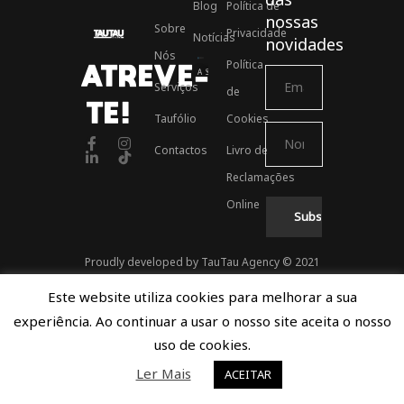
Blog
Política de
nossas
Sobre
Privacidade
Notícias
novidades
Nós
Política
ATREVE-
Associados ASSOFT
Serviços
de
TE!
Taufólio
Cookies
Contactos
Livro de
Reclamações
Online
Proudly developed by TauTau Agency © 2021
Este website utiliza cookies para melhorar a sua
experiência. Ao continuar a usar o nosso site aceita o nosso
uso de cookies.
Ler Mais
ACEITAR