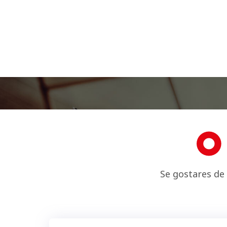
A TI!
O
Se gostares de