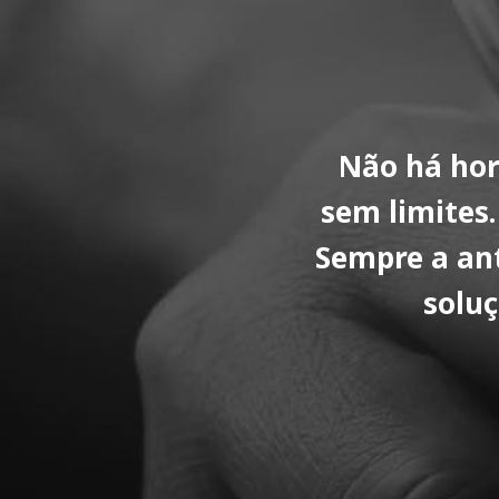
eia de braços abertos
Não há hor
ssionalismo. Sempre
sem limites
re feedback ao longo
Sempre a an
lho e já sei com quem
soluç
para capas de livros
vamente! Parabéns e