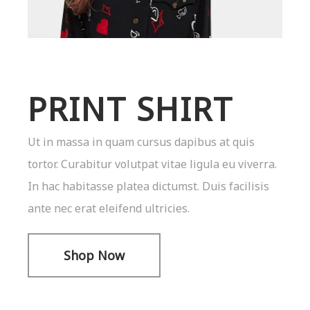
PRINT SHIRT
Ut in massa in quam cursus dapibus at quis
tortor. Curabitur volutpat vitae ligula eu viverra.
In hac habitasse platea dictumst. Duis facilisis
ante nec erat eleifend ultricies.
Shop Now