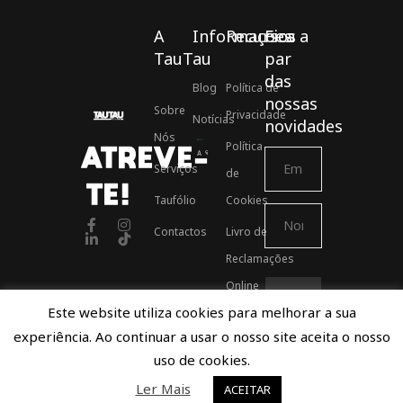
A
Informações
Recursos
Fica a
TauTau
par
das
Blog
Política de
nossas
Sobre
Privacidade
Notícias
novidades
Nós
Política
ATREVE-
Associados ASSOFT
Serviços
de
TE!
Taufólio
Cookies
Contactos
Livro de
Reclamações
Online
Este website utiliza cookies para melhorar a sua
experiência. Ao continuar a usar o nosso site aceita o nosso
Proudly developed by TauTau Agency © 2021
uso de cookies.
Ler Mais
ACEITAR