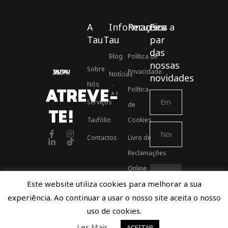
A
Informações
Recursos
Fica a
TauTau
par
das
Blog
Política de
nossas
Sobre
Privacidade
Notícias
novidades
Nós
Política
ATREVE-
Associados ASSOFT
Serviços
de
TE!
Taufólio
Cookies
Contactos
Livro de
Reclamações
Online
Este website utiliza cookies para melhorar a sua
experiência. Ao continuar a usar o nosso site aceita o nosso
Proudly developed by TauTau Agency © 2021
uso de cookies.
Ler Mais
ACEITAR