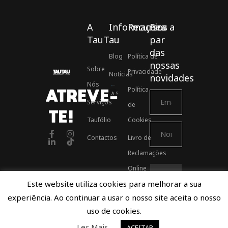
A
Informações
Recursos
Fica a
TauTau
par
das
Blog
Política de
nossas
Sobre
Privacidade
Notícias
novidades
Nós
Política
ATREVE-
Associados ASSOFT
Serviços
de
TE!
Taufólio
Cookies
Contactos
Livro de
Reclamações
Online
Este website utiliza cookies para melhorar a sua
experiência. Ao continuar a usar o nosso site aceita o nosso
Proudly developed by TauTau Agency © 2021
uso de cookies.
Ler Mais
ACEITAR