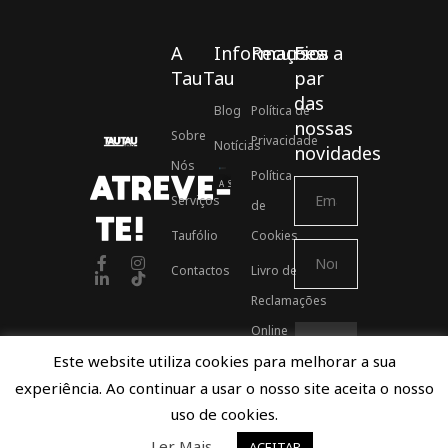
A
Informações
Recursos
Fica a
TauTau
par
das
Blog
Política de
nossas
Sobre
Privacidade
Notícias
novidades
Nós
Política
ATREVE-
Associados ASSOFT
Serviços
de
TE!
Taufólio
Cookies
Contactos
Livro de
Reclamações
Online
Este website utiliza cookies para melhorar a sua
experiência. Ao continuar a usar o nosso site aceita o nosso
Proudly developed by TauTau Agency © 2021
uso de cookies.
Ler Mais
ACEITAR