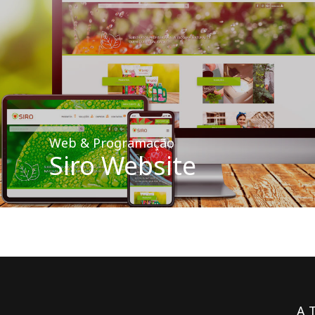
Web & Programação
Siro Website
A 