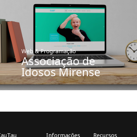
Web & Programação
Associação de
Idosos Mirense
TauTau
Informações
Recursos