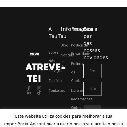
A
Informações
Recursos
Fica a
TauTau
par
das
Blog
Política de
nossas
Sobre
Privacidade
Notícias
novidades
Nós
Política
ATREVE-
Associados ASSOFT
Serviços
de
TE!
Taufólio
Cookies
Contactos
Livro de
Reclamações
Online
Este website utiliza cookies para melhorar a sua
experiência. Ao continuar a usar o nosso site aceita o nosso
Proudly developed by TauTau Agency © 2021