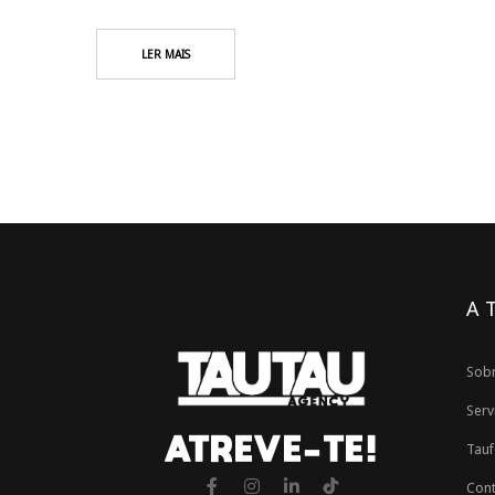
LER MAIS
A 
Sob
Serv
ATREVE-TE!
Tauf
Cont