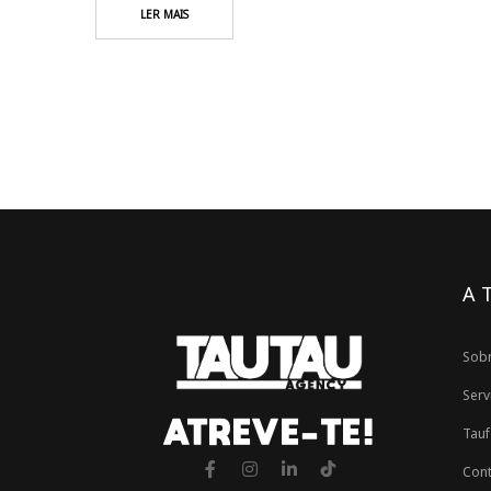
LER MAIS
A 
Sob
Serv
ATREVE-TE!
Tauf
Cont