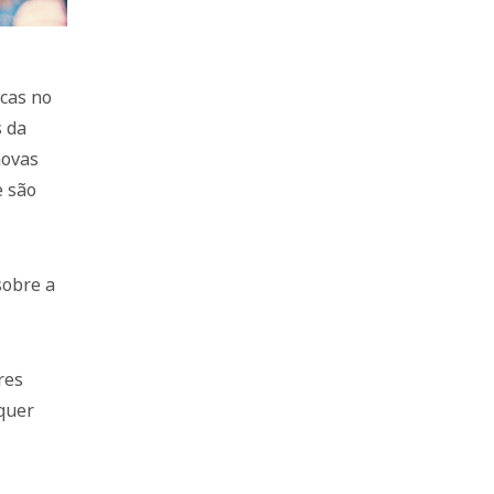
cas no
s da
novas
e são
sobre a
res
quer