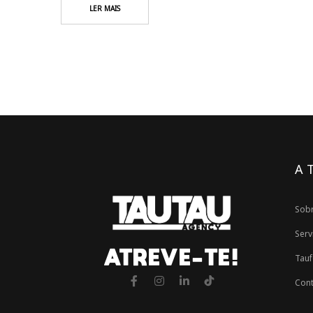
LER MAIS
A 
Sob
Serv
ATREVE-TE!
Tauf
Cont