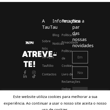
A
Informações
Recursos
Fica a
TauTau
par
das
Blog
Política de
nossas
Sobre
Privacidade
Notícias
novidades
Nós
Política
ATREVE-
Associados ASSOFT
Serviços
de
TE!
Taufólio
Cookies
Contactos
Livro de
Reclamações
Online
Este website utiliza cookies para melhorar a sua
experiência. Ao continuar a usar o nosso site aceita o nosso
Proudly developed by TauTau Agency © 2021
uso de cookies.