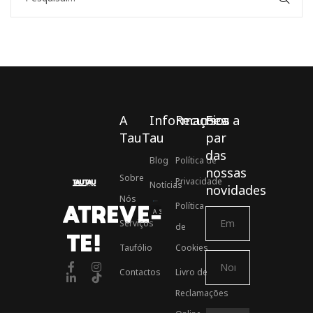
A
Informações
Recursos
Fica a
TauTau
par
das
Blog
Política de
nossas
Sobre
Privacidade
Notícias
novidades
Nós
Política
ATREVE-
Associados ASSOFT
Serviços
de
TE!
Taufólio
Cookies
Contactos
Livro de
Reclamações