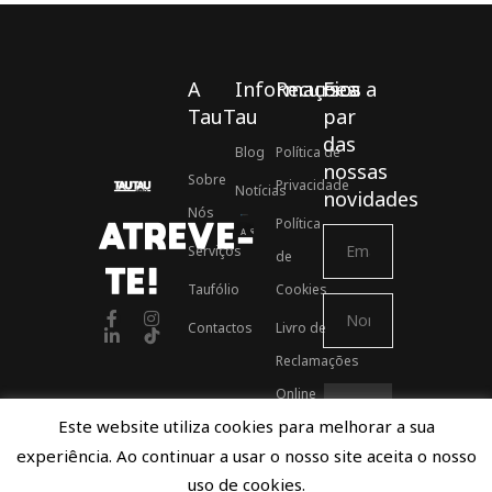
A
Informações
Recursos
Fica a
TauTau
par
das
Blog
Política de
nossas
Sobre
Privacidade
Notícias
novidades
Nós
Política
ATREVE-
Associados ASSOFT
Serviços
de
TE!
Taufólio
Cookies
Contactos
Livro de
Reclamações
Online
Este website utiliza cookies para melhorar a sua
experiência. Ao continuar a usar o nosso site aceita o nosso
Proudly developed by TauTau Agency © 2021
uso de cookies.