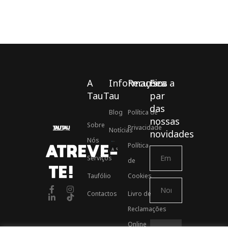
A
Informações
Recursos
Fica a
TauTau
par
das
Blog
Política de
nossas
Sobre
Privacidade
Notícias
novidades
Nós
Política
ATREVE-
Associados ASSOFT
Serviços
de
TE!
Taufólio
Cookies
Contactos
Livro de
Reclamações
Online