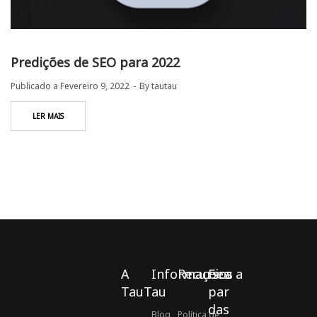
Predições de SEO para 2022
Publicado a
Fevereiro 9, 2022
By
tautau
LER MAIS
A
Informações
Recursos
Fica a
TauTau
par
das
Blog
Política de