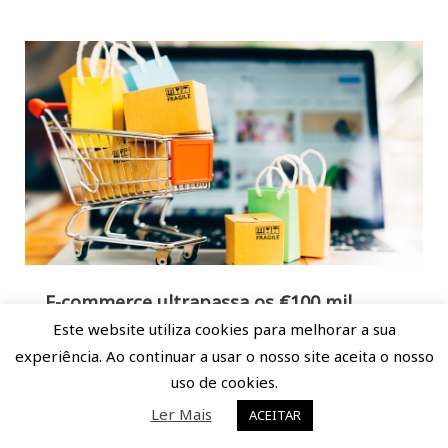
E-commerce ultrapassa os €100 mil
milhões em 2020
Este website utiliza cookies para melhorar a sua
experiência. Ao continuar a usar o nosso site aceita o nosso
Dezembro 16, 2020
By
tautau
Notícias
uso de cookies.
A situação pandémica trouxe ótimas notícias para o
comércio eletrónico em Portugal, sendo previsto
Ler Mais
ACEITAR
que…